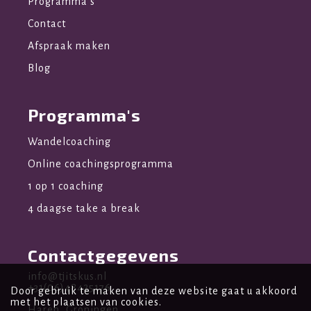
Programma's
Contact
Afspraak maken
Blog
Programma's
Wandelcoaching
Online coachingsprogramma
1 op 1 coaching
4 daagse take a break
Contactgegevens
info@tjitskus.nl
+31(06)48425176
Door gebruik te maken van deze website gaat u akkoord
met het plaatsen van cookies.
Haren, Groningen