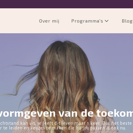
Programma's
Over mij
Blog
s vormgeven van de toeko
chtstand kan uit, je leeft dit leven maar 1 keer. Dus het bes
te leiden en keuzes te maken die bij jou passen is ook nu.