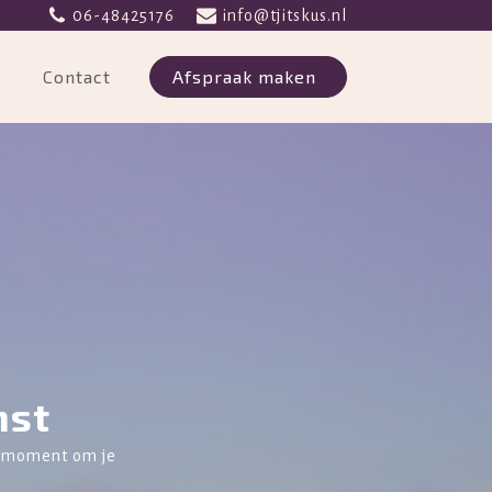
06-48425176
info@tjitskus.nl
Contact
Afspraak maken
mst
te moment om je