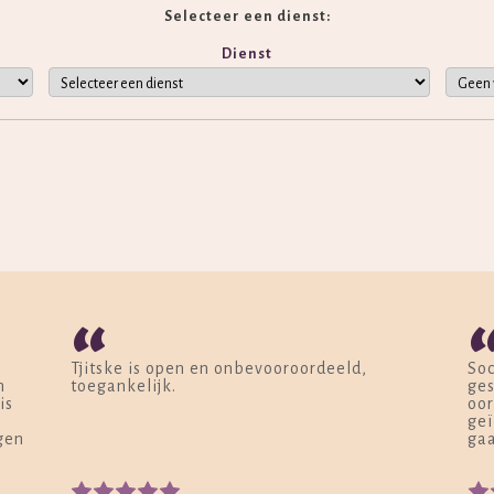
Selecteer een dienst:
Dienst
“
Tjitske is open en onbevooroordeeld,
Soc
n
toegankelijk.
ges
is
oor
n
geï
gen
gaa