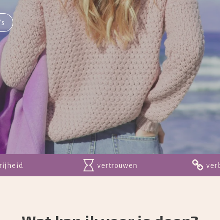
's
rijheid
vertrouwen
ver