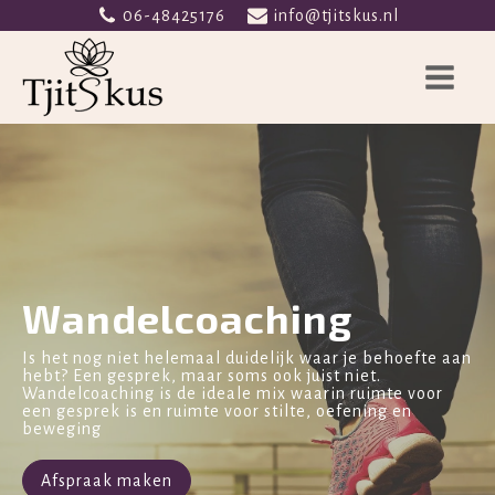
06-48425176
info@tjitskus.nl
Wandelcoaching
Is het nog niet helemaal duidelijk waar je behoefte aan
hebt? Een gesprek, maar soms ook juist niet.
Wandelcoaching is de ideale mix waarin ruimte voor
een gesprek is en ruimte voor stilte, oefening en
beweging
Afspraak maken