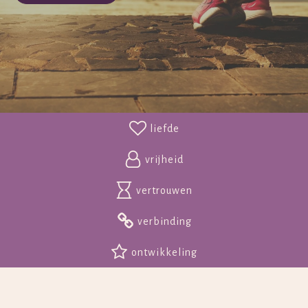
liefde
vrijheid
vertrouwen
verbinding
ontwikkeling